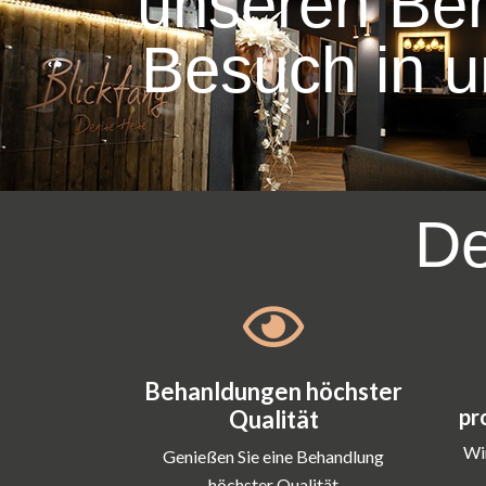
unseren Ber
Besuch in u
De
Behanldungen höchster
pr
Qualität
Wir
Genießen Sie eine Behandlung
höchster Qualität