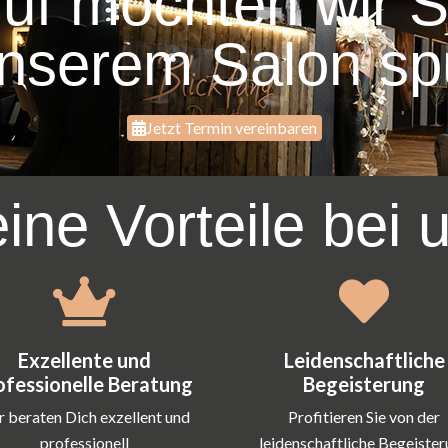
uf möchten wir S
nserem Salon sp
Jetzt Termin vereinbaren
ine Vorteile bei 
Exzellente und
Leidenschaftliche
ofessionelle Beratung
Begeisterung
 beraten Dich exzellent und
Profitieren Sie von der
professionell
leidenschaftliche Begeiste