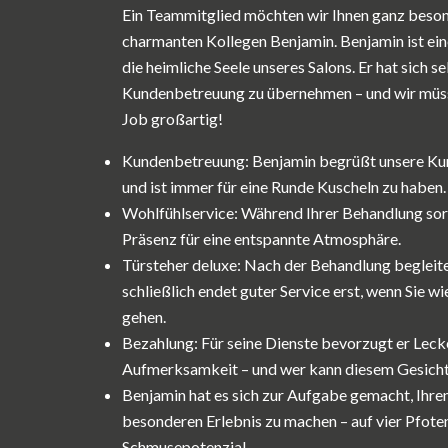
Ein Teammitglied möchten wir Ihnen ganz beson
charmanten Kollegen Benjamin. Benjamin ist ei
die heimliche Seele unseres Salons. Er hat sich 
Kundenbetreuung zu übernehmen – und wir müss
Job großartig!
Kundenbetreuung: Benjamin begrüßt unsere Kun
und ist immer für eine Runde Kuscheln zu haben.
Wohlfühlservice: Während Ihrer Behandlung sor
Präsenz für eine entspannte Atmosphäre.
Türsteher deluxe: Nach der Behandlung begleitet
schließlich endet guter Service erst, wenn Sie w
gehen.
Bezahlung: Für seine Dienste bevorzugt er Lecke
Aufmerksamkeit – und wer kann diesem Gesicht
Benjamin hat es sich zur Aufgabe gemacht, Ihre
besonderen Erlebnis zu machen – auf vier Pfoten,
Schmusepotenzial.